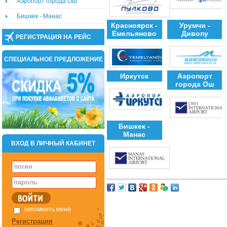
Аэропорт города Ош
Бишкек - Манас
Красноярск -
Урумчи -
Емельяново
Дивопу
РЕГИСТРАЦИЯ НА РЕЙС
СПЕЦИАЛЬНОЕ ПРЕДЛОЖЕНИЕ
Иркутск
Аэропорт
города Ош
Бишкек -
Манас
ВХОД В ЛИЧНЫЙ КАБИНЕТ
запомнить меня
Регистрация