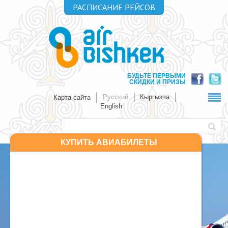
РАСПИСАНИЕ РЕЙСОВ
в период с 25.10.2015 по 26.03.2016
время во всех аэропортах указано местное
№
№
Дни
Время
Время
Дни
Маршрут
Период
обр.
рейса
отправления
отправления
прибытия
прибытия
рейса
БУДЬТЕ ПЕРВЫМИ
ВЫЛЕТЫ ИЗ БИШКЕКА - АЭРОПОРТ «МАНАС
СКИДКИ И ПРИЗЫ
Бишкек-
KR
25.10.15-
KR
Русский
Кыргызча
Карта сайта
Москва-
1 3 7
08.05
09.20
1 3 7
715
26.03.16
716
Бишкек
English
Бишкек-
KR
25.10.15-
KR
Москва-
2 6
21.15
22.30
6
709
26.03.16
710
Бишкек
Бишкек-
KR
25.10.15-
KR
Урумчи-
4
10.15
13.45
4
887
26.03.16
888
КУПИТЬ АВИАБИЛЕТЫ
Бишкек
Бишкек-
KR
25.10.15-
KR
Сургут
6
10.00
12.05
6
925
26.03.16
926
-Бишкек
ВЫЛЕТЫ ИЗ ОША - АЭРОПОРТ «ОШ»
Ош-
KR
25.10.15-
KR
Бишкек-
1 6
07.25
07.50
1
234
26.03.16
233
Ош
KR
Ош-
25.10.15-
4
08.20
09.05
234
Бишкек
26.03.16
KR
Бишкек-
25.10.15-
3 7
19.25
20.00