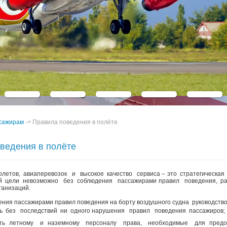
1
20.50
22.30
KR 718
3
21.00
22.40
KR 718
5
09.20
10.50
KR 718
7
20.30
22.15
KR 728
5
20.25
02.30
KR 824
ЗАКРЫТЬ
КОМФОРТ 
сажирам
->
Правила поведения в полёте
ведения в полёте
олетов, авиаперевозок и высокое качество сервиса – это стратегическ
й цели невозможно без соблюдения пассажирами правил поведения, 
ганизаций.
ния пассажирами правил поведения на борту воздушного судна руководство
ь без последствий ни одного нарушения правил поведения пассажиров;
ять летному и наземному персоналу права, необходимые для предо