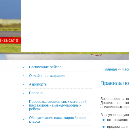
25.10.15-
KR 717
Ош-Москва-Ош
26.03.16
25.10.15-
KR 717
Ош-Москва-Ош
26.03.16
25.10.15-
KR 717
Ош-Москва-Ош
26.03.16
25.10.15-
KR 727
Ош-Москва-Ош
26.03.16
25.10.15-
KR 823
Ош-Иркутск-Ош
26.03.16
Расписание рейсов
Главная
->
Пас
Онлайн - регистрация
Правила по
Аэропорты
Правила
Безопасность п
Перевозка специальных категорий
Достижение это
пассажиров на международных
авиационных ор
рейсах
В случае наруше
Обслуживание пассажиров бизнес
не оставлят
класса
предоставл