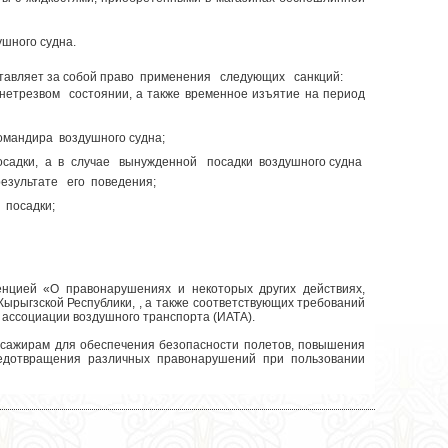
шного судна.
тавляет за собой право применения следующих санкций:
трезвом состоянии, а также временное изъятие на период
омандира воздушного судна;
осадки, а в случае вынужденной посадки воздушного судна
езультате его поведения;
 посадки;
нцией «О правонарушениях и некоторых других действиях,
 Кырыгзской Республики, , а также соответствующих требований
Белек–бонус
ассоциации воздушного транспорта (ИАТА).
ссажирам для обеспечения безопасности полетов, повышения
редотвращения различных правонарушений при пользовании
емирования часто летающих пассажиров
Летайте с пользой