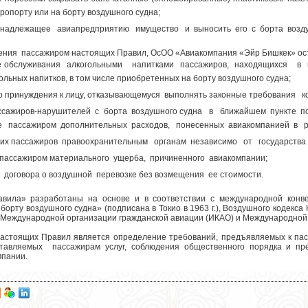
эропорту или на борту воздушного судна;
надлежащее авиапредприятию имущество и выносить его с борта возду
ения пассажиром настоящих Правил, ОсОО «Авиакомпания «Эйр Бишкек» ос
 обслуживания алкогольными напитками пассажиров, находящихся в не
ольных напитков, в том числе приобретенных на борту воздушного судна;
р принуждения к лицу, отказывающемуся выполнять законные требования к
ссажиров-нарушителей с борта воздушного судна в ближайшем пункте п
е пассажиром дополнительных расходов, понесенных авиакомпанией в р
ких пассажиров правоохранительным органам независимо от государства
пассажиром материального ущерба, причиненного авиакомпании;
 договора о воздушной перевозке без возмещения ее стоимости.
вила» разработаны на основе и в соответствии с международной конве
орту воздушного судна» (подписана в Токио в 1963 г.), Воздушного кодекса
Международной организации гражданской авиации (ИКАО) и Международной 
настоящих Правил является определение требований, предъявляемых к па
ставляемых пассажирам услуг, соблюдения общественного порядка и п
мпании.
Программа пр