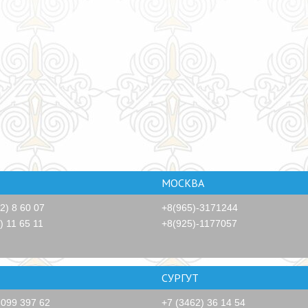
МОСКВА
2) 8 60 07
+8(965)-3171244
) 11 65 11
+8(925)-1177057
СУРГУТ
ПУТЕШЕ
 099 397 62
+7 (3462) 36 14 54