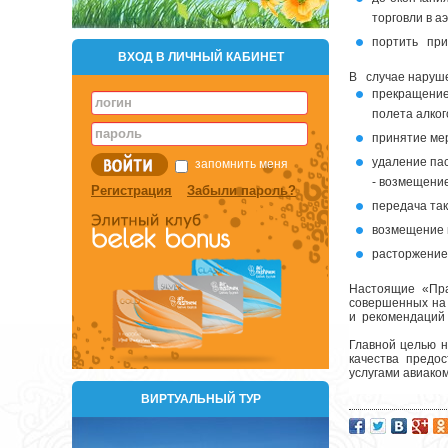
торговли в а
портить при
ВХОД В ЛИЧНЫЙ КАБИНЕТ
В случае наруш
прекращение
полета алког
принятие ме
удаление па
запомнить меня
- возмещени
Регистрация
Забыли пароль?
передача та
возмещение 
расторжение
Настоящие «Пра
совершенных на б
и рекомендаций 
Главной целью 
качества предо
услугами авиако
ВИРТУАЛЬНЫЙ ТУР