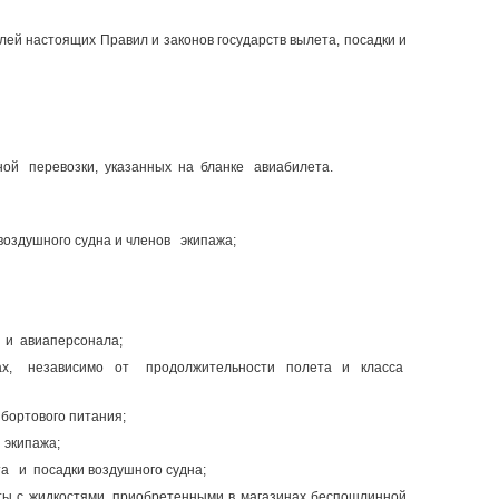
ей настоящих Правил и законов государств вылета, посадки и
ной перевозки, указанных на бланке авиабилета.
ёты выполняются на
оздушного судна и членов экипажа;
Airbus-320
 и авиаперсонала;
ах, независимо от продолжительности полета и класса
бортового питания;
 экипажа;
 и посадки воздушного судна;
ты с жидкостями, приобретенными в магазинах беспошлинной