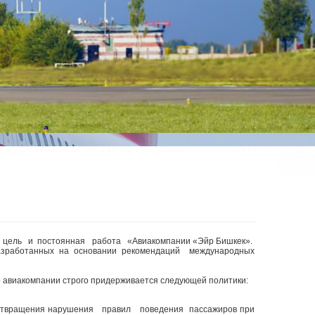
1
23.30
06.55
A 320
3
23.40
06.55
A 320
5
11.55
19.05
A 320
7
23.10
06.30
A 320
6
04.30
06.45
A 320
И БЕЗОПАСНОСТЬ
ая цель и постоянная работа «Авиакомпании «Эйр Бишкек».
разработанных на основании рекомендаций международных
 авиакомпании строго придерживается следующей политики:
твращения нарушения правил поведения пассажиров при