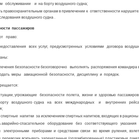
м обслуживании и на борту воздушного судна;
ть правоохранительным органам в привлечении к ответственности нарушител
следования воздушного судна .
ности пассажиров
т право:
редоставления всех услуг, предусмотренных условиями договора воздуш
аны:
Все пол
спечения безопасности безоговорочно выполнять распоряжения командира в
юдать меры авиационной безопасности, дисциплину и порядок.
рещается:
итуации, угрожающие безопасности полета, жизни и здоровью пассажиров
борту воздушного судна на всех международных и внутренних рейс
я;
 спиртные напитки за исключением спиртных напитков, входящих в рационы 
ь аварийно-спасательное оборудование без соответствующего указания
я электронными приборами и средствами связи во время руления, взлета
я перевозки вскрывать запечатанные (опломбированные) пластиковые паке