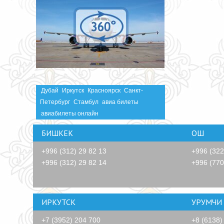
Дубай
Иркутск
Красноярск
Санкт-
Петербург
Стамбул
авиа билеты
авиабилеты онлайн
БИШКЕК
ОШ
+996 (312) 29 82 13
+996 (322
+996 (312) 29 82 14
+996 (770
ИРКУТСК
УРУМЧИ
+7 (3952) 204 700
+8 (6138)