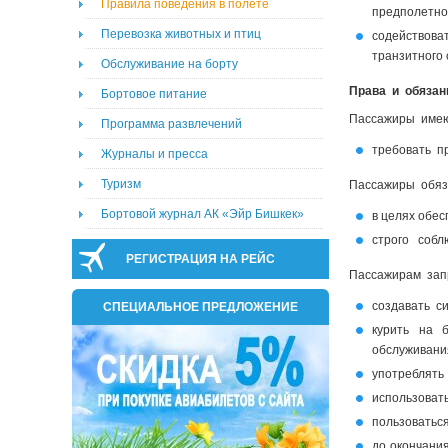
Правила поведения в полёте
предполетно
Перевозка животных и птиц
содействова
транзитного 
Обслуживание на борту
Права и обязан
Бортовое питание
Пассажиры имею
Программа развлечений
требовать п
Журналы и пресса
Туризм
Пассажиры обяз
Бортовой журнал АК «Эйр Бишкек»
в целях обе
строго собл
РЕГИСТРАЦИЯ НА РЕЙС
Пассажирам зап
создавать с
СПЕЦИАЛЬНОЕ ПРЕДЛОЖЕНИЕ
курить на 
обслуживани
употреблять
использоват
пользоватьс
до окончани